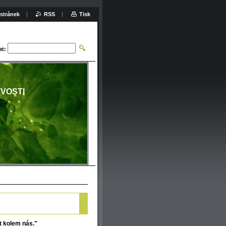
stránek
RSS
Tisk
at:
TVOSTI
 kolem nás."