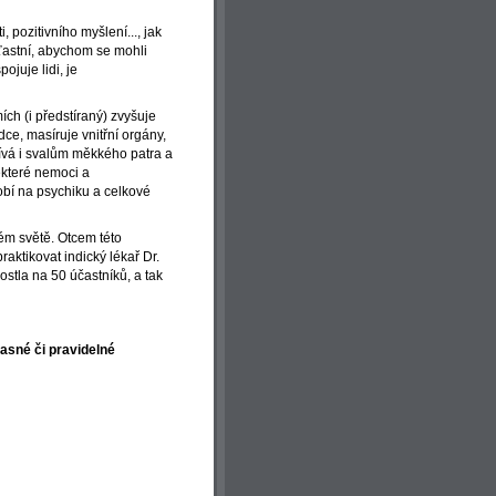
, pozitivního myšlení..., jak
ťastní, abychom se mohli
ojuje lidi, je
ch (i předstíraný) zvyšuje
rdce, masíruje vnitřní orgány,
ívá i svalům měkkého patra a
některé nemoci a
obí na psychiku a celkové
lém světě. Otcem této
raktikovat indický lékař Dr.
rostla na 50 účastníků, a tak
časné či pravidelné