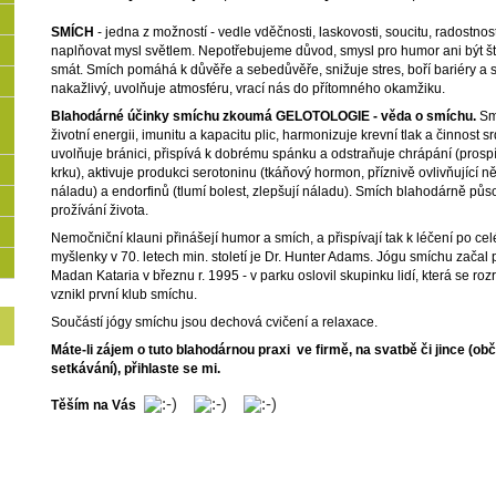
SMÍCH
- jedna z možností - vedle vděčnosti, laskovosti, soucitu, radostnosti
naplňovat mysl světlem. Nepotřebujeme důvod, smysl pro humor ani být š
smát. Smích pomáhá k důvěře a sebedůvěře, snižuje stres, boří bariéry a sp
nakažlivý, uvolňuje atmosféru, vrací nás do přítomného okamžiku.
Blahodárné účinky smíchu zkoumá GELOTOLOGIE - věda o smíchu.
Smí
životní energii, imunitu a kapacitu plic, harmonizuje krevní tlak a činnost s
uvolňuje bránici, přispívá k dobrému spánku a odstraňuje chrápání (prosp
krku), aktivuje produkci serotoninu (tkáňový hormon, příznivě ovlivňující 
náladu) a endorfinů (tlumí bolest, zlepšují náladu). Smích blahodárně půs
prožívání života.
Nemočniční klauni přinášejí humor a smích, a přispívají tak k léčení po ce
myšlenky v 70. letech min. století je Dr. Hunter Adams. Jógu smíchu začal p
Madan Kataria v březnu r. 1995 - v parku oslovil skupinku lidí, která se roz
vznikl první klub smíchu.
Součástí jógy smíchu jsou dechová cvičení a relaxace.
Máte-li zájem o tuto blahodárnou praxi ve firmě, na svatbě či jince (ob
setkávání), přihlaste se mi.
Těším na Vás