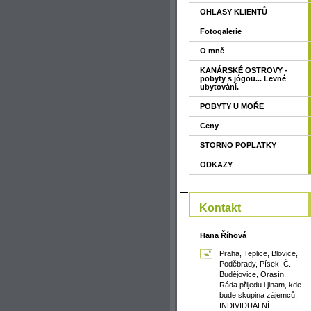
OHLASY KLIENTŮ
Fotogalerie
O mně
KANÁRSKÉ OSTROVY -
pobyty s jógou... Levné
ubytování.
POBYTY U MOŘE
Ceny
STORNO POPLATKY
ODKAZY
Kontakt
Hana Říhová
Praha, Teplice, Blovice,
Poděbrady, Písek, Č.
Budějovice, Orasín...
Ráda přijedu i jinam, kde
bude skupina zájemců.
INDIVIDUÁLNÍ