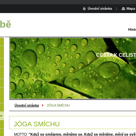
Úvodní stránka
Mapa 
obě
Hled
CESTA K CELIS
Úvodní stránka
JÓGA SMÍCHU
JÓGA SMÍCHU
MOTTO:
"Když se smějeme, měníme se. Když se měníme, mění se svět