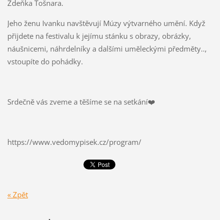
Zdeňka Tošnara.
Jeho ženu Ivanku navštěvují Múzy výtvarného umění. Když
přijdete na festivalu k jejímu stánku s obrazy, obrázky,
náušnicemi, náhrdelníky a dalšími uměleckými předměty..,
vstoupíte do pohádky.
Srdečně vás zveme a těšíme se na setkání
❤️
https://www.vedomypisek.cz/program/
« Zpět