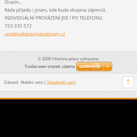
Orasín...
Ráda přijedu i jinam, kde bude skupina zájemců.
INDIVIDUÁLNÍ PROVÁZENÍ JDE I PO TELEFONU.
723 335 572
cestaksobezavinacseznam.cz
© 2009 Všechna práva vyhrazena.
Tvorba www stránek zdarma
Zobrazit:
Mobilní verzi
|
Standardní verzi